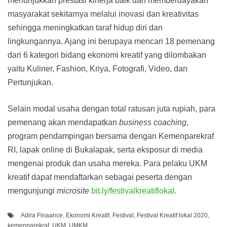
menunjukkan prestasi kinerja baik dan memberdayakan
masyarakat sekitarnya melalui inovasi dan kreativitas
sehingga meningkatkan taraf hidup diri dan
lingkungannya. Ajang ini berupaya mencari 18 pemenang
dari 6 kategori bidang ekonomi kreatif yang dilombakan
yaitu Kuliner, Fashion, Kriya, Fotografi, Video, dan
Pertunjukan.
Selain modal usaha dengan total ratusan juta rupiah, para
pemenang akan mendapatkan
business
coaching
,
program pendampingan bersama dengan Kemenparekraf
RI, lapak online di Bukalapak, serta eksposur di media
mengenai produk dan usaha mereka. Para pelaku UKM
kreatif dapat mendaftarkan sebagai peserta dengan
mengunjungi
microsite
bit.ly/festivalkreatiflokal
.
Adira Finaance
,
Ekonomi Kreatif
,
Festival
,
Festival Kreatif lokal 2020
,
kemenparekraf
,
UKM
,
UMKM