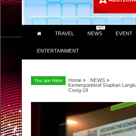
HOT
TRAVEL
NEWS
EVENT
ENTERTAINMENT
Home
NEWS
You are Here
Kemenparekraf Siapkan Langkah 
Covig-19