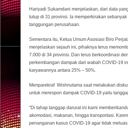
Hariyadi Sukamdani menjelaskan, dari data yang
tutup di 31 provinsi. Ia memperkirakan sebanyak l
tanggungan perusahaan.
Sementara itu, Ketua Umum Asosiasi Biro Perja
menjelaskan sejauh ini, pihaknya terus memonit
7.000 di 34 provinsi. Dan terus berkoordinasi 
perkembangan dampak dari wabah COVID-19 ini.
karyawannya antara 25% – 50%.
Menparekraf Wishnutama saat melakukan diskusi
untuk merespon dampak COVID-19 yaitu tanggap
“Di tahap tanggap darurat ini kami memberika
akomodasi, makanan, hingga transportasi. Karen
penanganan kasus COVID-19 agar tidak meluas. U