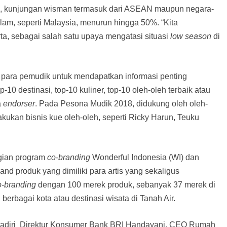
a, kunjungan wisman termasuk dari ASEAN maupun negara-
am, seperti Malaysia, menurun hingga 50%. “Kita
a, sebagai salah satu upaya mengatasi situasi
low season
di
ara pemudik untuk mendapatkan informasi penting
10 destinasi, top-10 kuliner, top-10 oleh-oleh terbaik atau
a
endorser
. Pada Pesona Mudik 2018, didukung oleh oleh-
lakukan bisnis kue oleh-oleh, seperti Ricky Harun, Teuku
agian program
co-branding
Wonderful Indonesia (WI) dan
d produk yang dimiliki para artis yang sekaligus
o-branding
dengan 100 merek produk, sebanyak 37 merek di
 berbagai kota atau destinasi wisata di Tanah Air.
dihadiri Direktur Konsumer Bank BRI Handayani, CEO Rumah