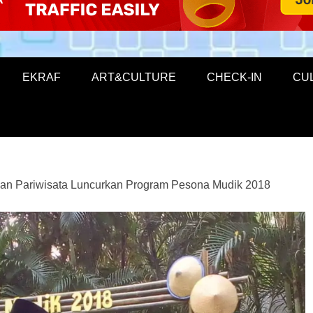
EKRAF
ART&CULTURE
CHECK-IN
CU
an Pariwisata Luncurkan Program Pesona Mudik 2018