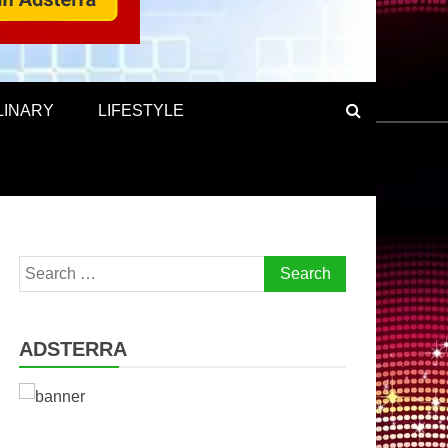
LINARY
LIFESTYLE
Search
for:
ADSTERRA