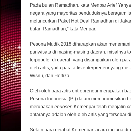
Pada bulan Ramadhan, kata Menpar Arief Yahy
negara yang mayoritas penduduknya beragam Isl
meluncurkan Paket Hot Deal Ramadhan di Jakart
bulan Ramadhan,” kata Menpar.
Pesona Mudik 2018 diharapkan akan menemani p
pariwisata di masing-masing daerah, misalnya top-
terpopuler di daerah yang disampaikan oleh par
oleh artis, yaitu para artis enterpreneur yang me
Wisnu, dan Herfiza.
Oleh-oleh para artis entrepreneur merupakan b
Pesona Indonesia (PI) dalam mempromosikan bran
merupakan
endoser
. Kemenpar telah menjalin
c
antaranya adalah oleh-oleh artis yang tersebar di
Selain para pejabat Kemenpar, acara ini juga 