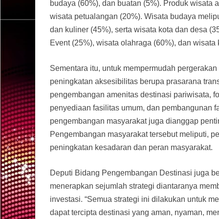
budaya (60%), dan buatan (5%). Produk wisata a
wisata petualangan (20%). Wisata budaya melipu
dan kuliner (45%), serta wisata kota dan desa (
Event (25%), wisata olahraga (60%), dan wisata 
Sementara itu, untuk mempermudah pergerakan w
peningkatan aksesibilitas berupa prasarana trans
pengembangan amenitas destinasi pariwisata, 
penyediaan fasilitas umum, dan pembangunan fasil
pengembangan masyarakat juga dianggap pentin
Pengembangan masyarakat tersebut meliputi, p
peningkatan kesadaran dan peran masyarakat.
Deputi Bidang Pengembangan Destinasi juga b
menerapkan sejumlah strategi diantaranya memb
investasi. “Semua strategi ini dilakukan untuk m
dapat tercipta destinasi yang aman, nyaman, m