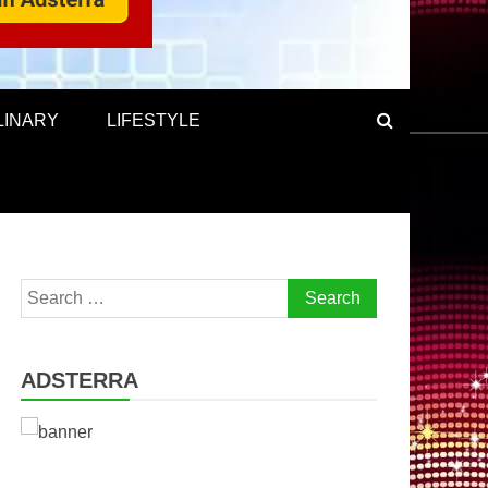
LINARY
LIFESTYLE
Search
for:
ADSTERRA