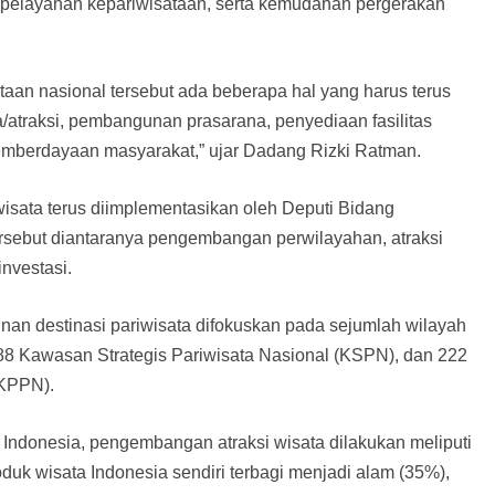
 pelayanan kepariwisataan, serta kemudahan pergerakan
an nasional tersebut ada beberapa hal yang harus terus
/atraksi, pembangunan prasarana, penyediaan fasilitas
emberdayaan masyarakat,” ujar Dadang Rizki Ratman.
isata terus diimplementasikan oleh Deputi Bidang
ersebut diantaranya pengembangan perwilayahan, atraksi
investasi.
 destinasi pariwisata difokuskan pada sejumlah wilayah
, 88 Kawasan Strategis Pariwisata Nasional (KSPN), dan 222
KPPN).
Indonesia, pengembangan atraksi wisata dilakukan meliputi
oduk wisata Indonesia sendiri terbagi menjadi alam (35%),