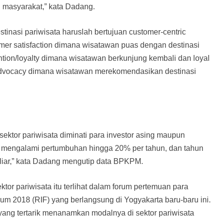
 masyarakat,” kata Dadang.
inasi pariwisata haruslah bertujuan customer-centric
omer satisfaction dimana wisatawan puas dengan destinasi
ntion/loyalty dimana wisatawan berkunjung kembali dan loyal
r advocacy dimana wisatawan merekomendasikan destinasi
ektor pariwisata diminati para investor asing maupun
rata mengalami pertumbuhan hingga 20% per tahun, dan tahun
liar,” kata Dadang mengutip data BPKPM.
ktor pariwisata itu terlihat dalam forum pertemuan para
rum 2018 (RIF) yang berlangsung di Yogyakarta baru-baru ini.
 yang tertarik menanamkan modalnya di sektor pariwisata