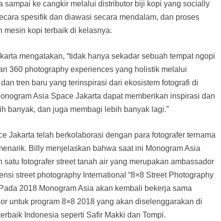
 sampai ke cangkir melalui distributor biji kopi yang socially
secara spesifik dan diawasi secara mendalam, dan proses
mesin kopi terbaik di kelasnya.
Jakarta mengatakan, “tidak hanya sekadar sebuah tempat ngopi
n 360 photography experiences yang holistik melalui
an tren baru yang terinspirasi dari ekosistem fotografi di
onogram Asia Space Jakarta dapat memberikan inspirasi dan
h banyak, dan juga membagi lebih banyak lagi.”
akarta telah berkolaborasi dengan para fotografer ternama
enarik. Billy menjelaskan bahwa saat ini Monogram Asia
 satu fotografer street tanah air yang merupakan ambassador
rensi street photography International “8×8 Street Photography
. Pada 2018 Monogram Asia akan kembali bekerja sama
or untuk program 8×8 2018 yang akan diselenggarakan di
terbaik Indonesia seperti Safir Makki dan Tompi.