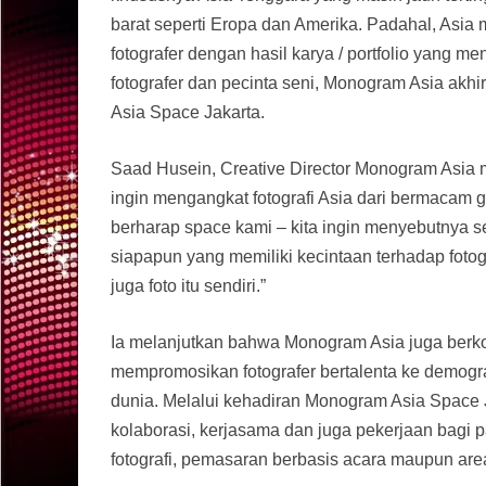
barat seperti Eropa dan Amerika. Padahal, Asia 
fotografer dengan hasil karya / portfolio yang 
fotografer dan pecinta seni, Monogram Asia akh
Asia Space Jakarta.
Saad Husein, Creative Director Monogram Asia 
ingin mengangkat fotografi Asia dari bermacam ge
berharap space kami – kita ingin menyebutnya s
siapapun yang memiliki kecintaan terhadap fotogr
juga foto itu sendiri.”
Ia melanjutkan bahwa Monogram Asia juga berk
mempromosikan fotografer bertalenta ke demografi
dunia. Melalui kehadiran Monogram Asia Space 
kolaborasi, kerjasama dan juga pekerjaan bagi pa
fotografi, pemasaran berbasis acara maupun area