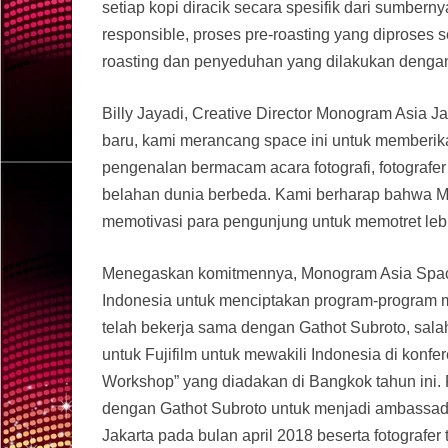
setiap kopi diracik secara spesifik dari sumbernya
responsible, proses pre-roasting yang diproses 
roasting dan penyeduhan yang dilakukan dengan 
Billy Jayadi, Creative Director Monogram Asia 
baru, kami merancang space ini untuk memberika
pengenalan bermacam acara fotografi, fotografer d
belahan dunia berbeda. Kami berharap bahwa M
memotivasi para pengunjung untuk memotret lebi
Menegaskan komitmennya, Monogram Asia Space J
Indonesia untuk menciptakan program-program m
telah bekerja sama dengan Gathot Subroto, salah
untuk Fujifilm untuk mewakili Indonesia di konfe
Workshop” yang diadakan di Bangkok tahun ini
dengan Gathot Subroto untuk menjadi ambassad
Jakarta pada bulan april 2018 beserta fotografer 