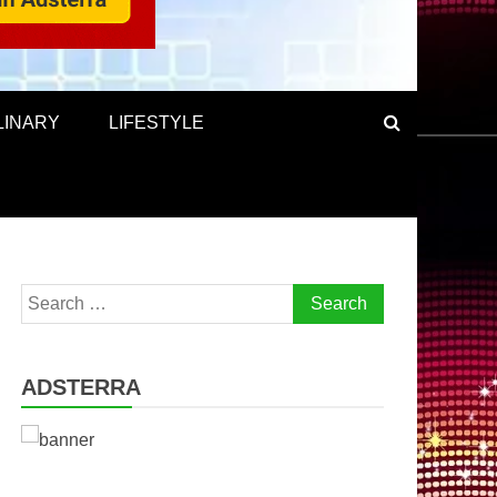
LINARY
LIFESTYLE
Search
for:
ADSTERRA