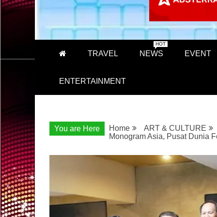
HOT
TRAVEL
NEWS
EVENT
ENTERTAINMENT
Home
ART & CULTURE
You are Here
Monogram Asia, Pusat Dunia Fot