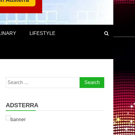
LINARY
LIFESTYLE
Search
for:
ADSTERRA