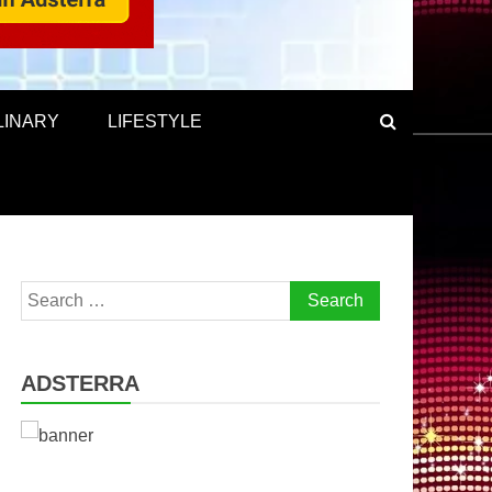
LINARY
LIFESTYLE
Search
for:
ADSTERRA