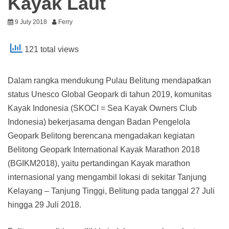
Kayak Laut
9 July 2018
Ferry
121 total views
Dalam rangka mendukung Pulau Belitung mendapatkan
status Unesco Global Geopark di tahun 2019, komunitas
Kayak Indonesia (SKOCI = Sea Kayak Owners Club
Indonesia) bekerjasama dengan Badan Pengelola
Geopark Belitong berencana mengadakan kegiatan
Belitong Geopark International Kayak Marathon 2018
(BGIKM2018), yaitu pertandingan Kayak marathon
internasional yang mengambil lokasi di sekitar Tanjung
Kelayang – Tanjung Tinggi, Belitung pada tanggal 27 Juli
hingga 29 Juli 2018.