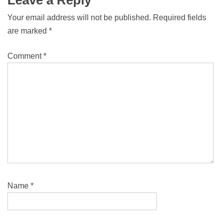
Leave a Reply
Your email address will not be published.
Required fields
are marked
*
Comment
*
Name
*