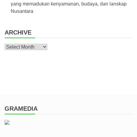
yang memadukan kenyamanan, budaya, dan lanskap
Nusantara
ARCHIVE
Archive
GRAMEDIA