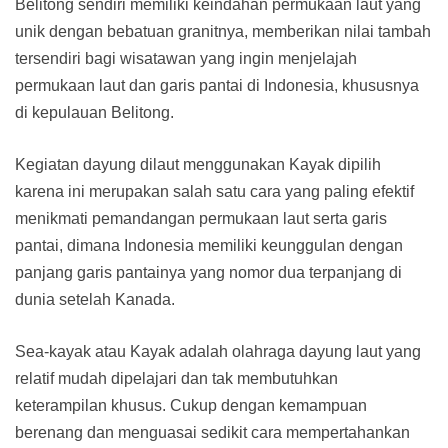
Belitong sendiri memiliki keindahan permukaan laut yang
unik dengan bebatuan granitnya, memberikan nilai tambah
tersendiri bagi wisatawan yang ingin menjelajah
permukaan laut dan garis pantai di Indonesia, khususnya
di kepulauan Belitong.
Kegiatan dayung dilaut menggunakan Kayak dipilih
karena ini merupakan salah satu cara yang paling efektif
menikmati pemandangan permukaan laut serta garis
pantai, dimana Indonesia memiliki keunggulan dengan
panjang garis pantainya yang nomor dua terpanjang di
dunia setelah Kanada.
Sea-kayak atau Kayak adalah olahraga dayung laut yang
relatif mudah dipelajari dan tak membutuhkan
keterampilan khusus. Cukup dengan kemampuan
berenang dan menguasai sedikit cara mempertahankan