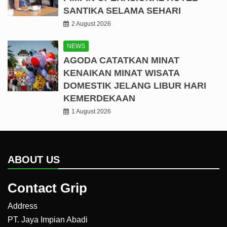
SANTIKA SELAMA SEHARI
2 August 2026
NEWS
AGODA CATATKAN MINAT
KENAIKAN MINAT WISATA
DOMESTIK JELANG LIBUR HARI
KEMERDEKAAN
1 August 2026
ABOUT US
Contact Grip
Address
PT. Jaya Impian Abadi