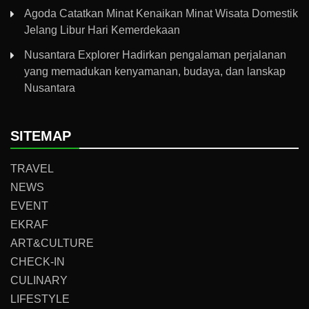
Agoda Catatkan Minat Kenaikan Minat Wisata Domestik
Jelang Libur Hari Kemerdekaan
Nusantara Explorer Hadirkan pengalaman perjalanan
yang memadukan kenyamanan, budaya, dan lanskap
Nusantara
SITEMAP
TRAVEL
NEWS
EVENT
EKRAF
ART&CULTURE
CHECK-IN
CULINARY
LIFESTYLE