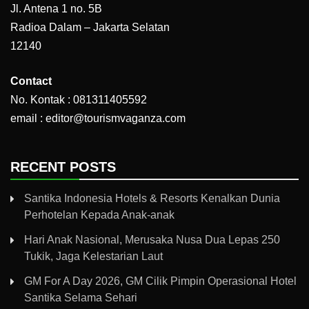
Jl. Antena 1 no. 5B
Radioa Dalam – Jakarta Selatan
12140
Contact
No. Kontak : 081311405592
email : editor@tourismvaganza.com
RECENT POSTS
Santika Indonesia Hotels & Resorts Kenalkan Dunia
Perhotelan Kepada Anak-anak
Hari Anak Nasional, Merusaka Nusa Dua Lepas 250
Tukik, Jaga Kelestarian Laut
GM For A Day 2026, GM Cilik Pimpin Operasional Hotel
Santika Selama Sehari