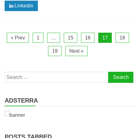
Linkedin
« Prev
1
…
15
16
17
18
19
Next »
Search
for:
ADSTERRA
POSTS TABBED