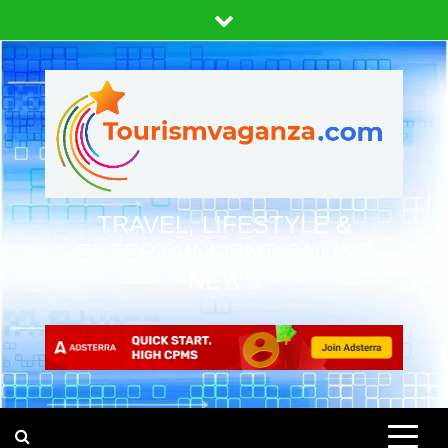
Skip
to
content
TRAVEL, LIFESTYLE &
ENTERTAINMENT ONLINE
NEWS