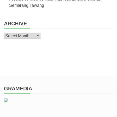
Semarang Tawang
ARCHIVE
Archive
GRAMEDIA