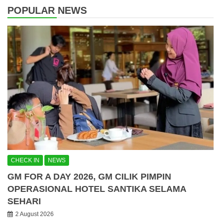
POPULAR NEWS
CHECK IN
NEWS
GM FOR A DAY 2026, GM CILIK PIMPIN
OPERASIONAL HOTEL SANTIKA SELAMA
SEHARI
2 August 2026