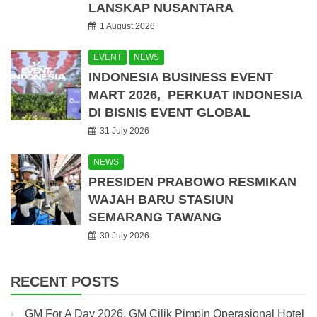
LANSKAP NUSANTARA
1 August 2026
EVENT
NEWS
INDONESIA BUSINESS EVENT
MART 2026, PERKUAT INDONESIA
DI BISNIS EVENT GLOBAL
31 July 2026
NEWS
PRESIDEN PRABOWO RESMIKAN
WAJAH BARU STASIUN
SEMARANG TAWANG
30 July 2026
RECENT POSTS
GM For A Day 2026, GM Cilik Pimpin Operasional Hotel