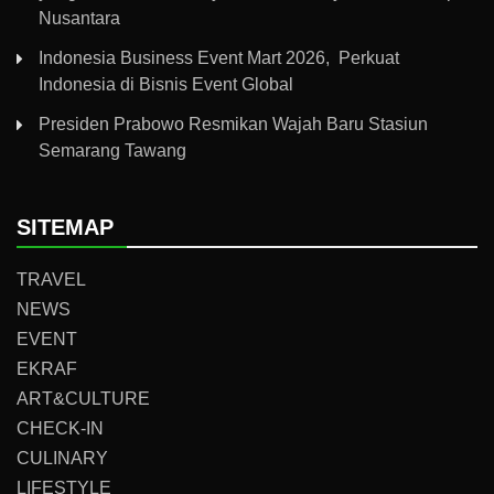
Nusantara
Indonesia Business Event Mart 2026, Perkuat
Indonesia di Bisnis Event Global
Presiden Prabowo Resmikan Wajah Baru Stasiun
Semarang Tawang
SITEMAP
TRAVEL
NEWS
EVENT
EKRAF
ART&CULTURE
CHECK-IN
CULINARY
LIFESTYLE