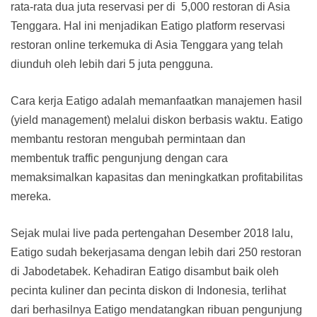
rata-rata dua juta reservasi per di 5,000 restoran di Asia
Tenggara. Hal ini menjadikan Eatigo platform reservasi
restoran online terkemuka di Asia Tenggara yang telah
diunduh oleh lebih dari 5 juta pengguna.
Cara kerja Eatigo adalah memanfaatkan manajemen hasil
(yield management) melalui diskon berbasis waktu. Eatigo
membantu restoran mengubah permintaan dan
membentuk traffic pengunjung dengan cara
memaksimalkan kapasitas dan meningkatkan profitabilitas
mereka.
Sejak mulai live pada pertengahan Desember 2018 lalu,
Eatigo sudah bekerjasama dengan lebih dari 250 restoran
di Jabodetabek. Kehadiran Eatigo disambut baik oleh
pecinta kuliner dan pecinta diskon di Indonesia, terlihat
dari berhasilnya Eatigo mendatangkan ribuan pengunjung